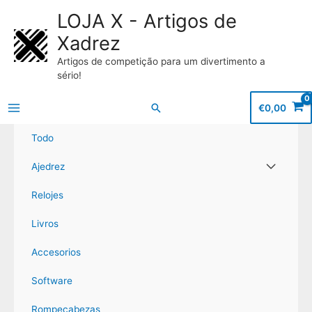
LOJA X - Artigos de
Xadrez
Artigos de competição para um divertimento a
sério!
Buscar
€
0,00
Main
Todo
Menu
Alternar
Ajedrez
menú
Relojes
Livros
Accesorios
Software
Rompecabezas