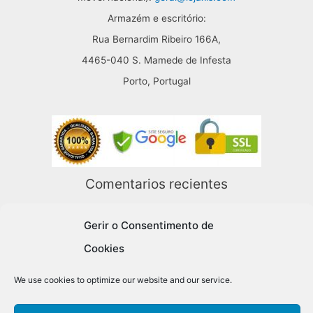
Armazém e escritório:
Rua Bernardim Ribeiro 166A,
4465-040 S. Mamede de Infesta
Porto, Portugal
Comentarios recientes
Diogo Ferreira
en
Tablero con Piezas y Caja de Madera Staunton 6
Gerir o Consentimento de
lojaxis
en
Ayuda
Cookies
Emanuel Fernandes
en
Tablero con Piezas y Caja de Madera
We use cookies to optimize our website and our service.
Staunton 6
Anónimo
en
Tablero con Piezas y Caja de Madera Staunton 6