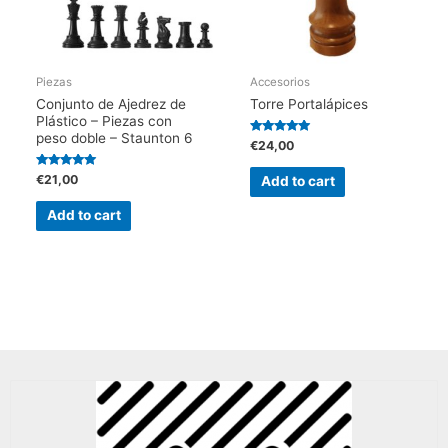
options
may
be
Piezas
Accesorios
Conjunto de Ajedrez de
Torre Portalápices
chosen
Plástico – Piezas con
on
peso doble – Staunton 6
Rated
€
24,00
5.00
out of 5
the
Rated
€
21,00
Add to cart
5.00
product
out of 5
Add to cart
page