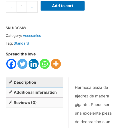
Dama
Add to cart
-
+
de
Madera
SKU:
DGMW
Gigante
Category:
Accesorios
quantity
Tag:
Standard
Spread the love
Description
Hermosa pieza de
Additional information
ajedrez de madera
Reviews (0)
gigante. Puede ser
una excelente pieza
de decoración o un