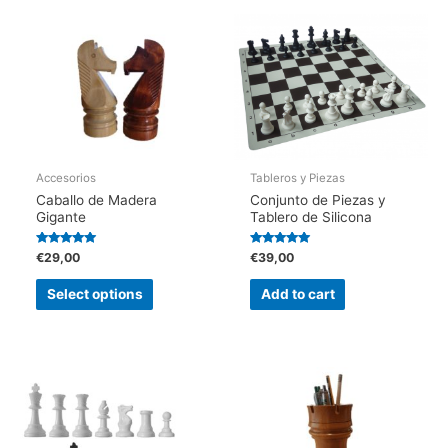
Accesorios
Tableros y Piezas
Caballo de Madera
Conjunto de Piezas y
Gigante
Tablero de Silicona
Rated
Rated
€
29,00
€
39,00
5.00
5.00
out of 5
out of 5
This
Select options
Add to cart
product
has
multiple
variants.
The