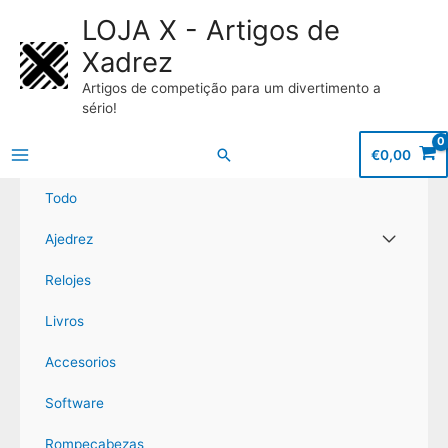
LOJA X - Artigos de
Xadrez
Artigos de competição para um divertimento a
sério!
Buscar
€
0,00
Main
Todo
Menu
Alternar
Ajedrez
menú
Relojes
Livros
Accesorios
Software
Rompecabezas